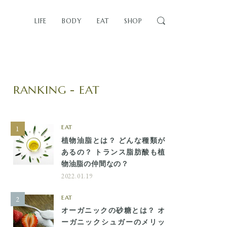
LIFE
BODY
EAT
SHOP
RANKING - EAT
EAT
植物油脂とは？ どんな種類が
あるの？ トランス脂肪酸も植
物油脂の仲間なの？
2022.01.19
EAT
オーガニックの砂糖とは？ オ
ーガニックシュガーのメリッ