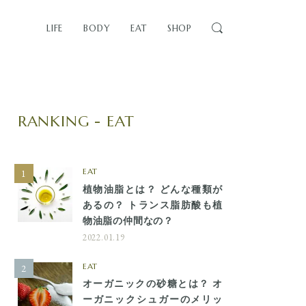
LIFE
BODY
EAT
SHOP
RANKING - EAT
EAT
植物油脂とは？ どんな種類が
あるの？ トランス脂肪酸も植
物油脂の仲間なの？
2022.01.19
EAT
オーガニックの砂糖とは？ オ
ーガニックシュガーのメリッ